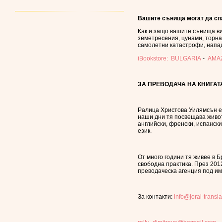
Вашите сънища могат да сп
Как и защо вашите сънища ви
земетресения, цунами, торна
самолетни катастрофи, нападе
iBookstore: BULGARIA
-
AMAZ
ЗА ПРЕВОДАЧА НА КНИГАТ
Ралица Христова Уилямсън е 
наши дни тя посвещава живот
английски, френски, испански
език.
От много години тя живее в Б
свободна практика. През 201
преводаческа агенция под име
За контакти:
info@joral-transl