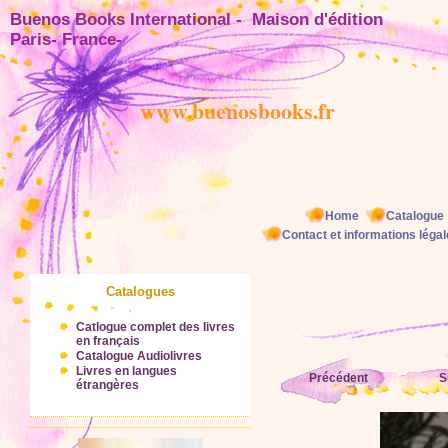
Buenos Books International - Maison d'éditio
Paris- France-
www.buenosbooks.fr
Home
Catalogue
Contact et informations léga
Catalogues
Catlogue complet des livres
en français
Catalogue Audiolivres
Livres en langues
Précédent
S
étrangères