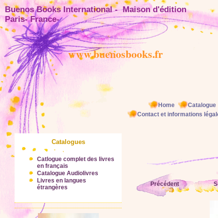
Buenos Books International - Maison d'éditio
Paris- France-
www.buenosbooks.fr
Home
Catalogue
Contact et informations léga
Catalogues
Catlogue complet des livres
en français
Catalogue Audiolivres
Livres en langues
Précédent
S
étrangères