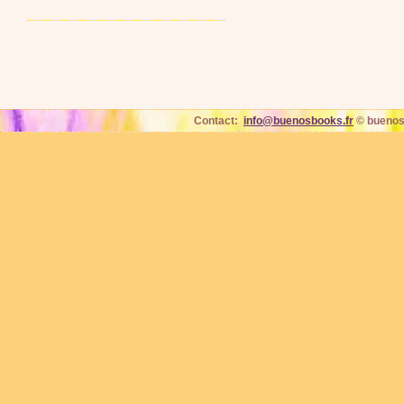
Contact:
info@buenosbooks.fr
© buenos